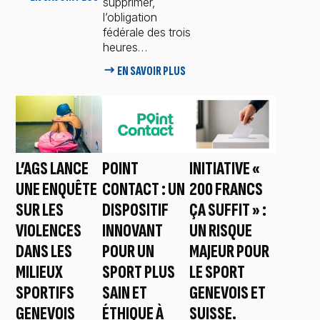
supprimer,
l’obligation
fédérale des trois
heures…
→ EN SAVOIR PLUS
L’AGS LANCE
POINT
INITIATIVE «
UNE ENQUÊTE
CONTACT : UN
200 FRANCS
SUR LES
DISPOSITIF
ÇA SUFFIT » :
VIOLENCES
INNOVANT
UN RISQUE
DANS LES
POUR UN
MAJEUR POUR
MILIEUX
SPORT PLUS
LE SPORT
SPORTIFS
SAIN ET
GENEVOIS ET
GENEVOIS
ÉTHIQUE À
SUISSE.