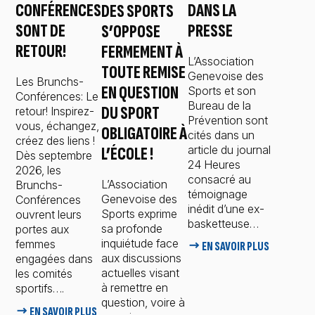
DANS LA
CONFÉRENCES
DES SPORTS
PRESSE
SONT DE
S’OPPOSE
RETOUR!
FERMEMENT À
L’Association
TOUTE REMISE
Genevoise des
Les Brunchs-
EN QUESTION
Sports et son
Conférences: Le
Bureau de la
DU SPORT
retour! Inspirez-
Prévention sont
vous, échangez,
OBLIGATOIRE À
cités dans un
créez des liens !
article du journal
L’ÉCOLE !
Dès septembre
24 Heures
2026, les
consacré au
L’Association
Brunchs-
témoignage
Genevoise des
Conférences
inédit d’une ex-
Sports exprime
ouvrent leurs
basketteuse…
sa profonde
portes aux
inquiétude face
femmes
→ EN SAVOIR PLUS
aux discussions
engagées dans
actuelles visant
les comités
à remettre en
sportifs….
question, voire à
→ EN SAVOIR PLUS